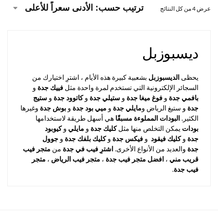
عرض ⁦4⁩ من كل النتائج
ديسبوزبل
يحظى
الديسبوزبل
بشعبية كبيرة هذه الأيام ، اشترِ اختيارك من
السجائر الإلكترونية التي تستخدم لمرة واحدة مثل
فييك جدة
و
بافمي جدة
و
فوغ ميغا جدة
و
ستيلي جدة
و
كاتوود جدة
و
ستيج
جدة
و ستيغ الرياض و
مايلي جدة
و
ميي بود جدة
و
بوش جدة
وغيرها
الكثير.
البودات المملوءة مسبقًا
هي أسهل طريقة لاستخدامها
بودات
يمكن التخلص منها مثل
كليك جدة
و
مايلي
و
كيوبود
جدة
و
كليك فيقود
و
فيكس جدة
و
كليك بلفك جدة
و
جوول
جدة
والعديد من الأنواع الأخرى.
اشترِ فيب في جدة
من
متجر فيب
قريب مني
،
افضل متجر فيب جدة
،
متجر فيب الرياض
،
متجر
فيب جدة
.