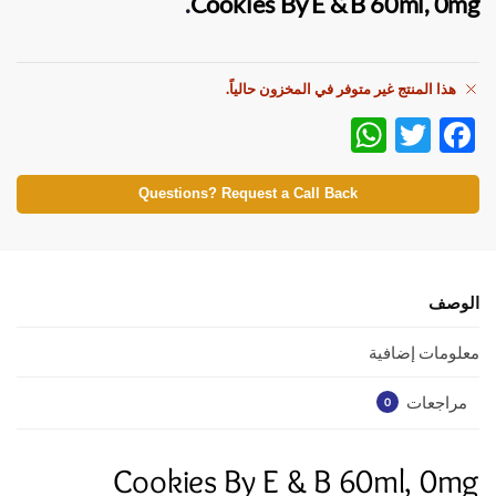
.
Cookies By E & B 60ml, 0mg
هذا المنتج غير متوفر في المخزون حالياً.
W
T
F
h
w
ac
at
itt
e
Questions? Request a Call Back
s
er
b
A
o
p
o
الوصف
p
k
معلومات إضافية
مراجعات
0
Cookies By E & B 60ml, 0mg