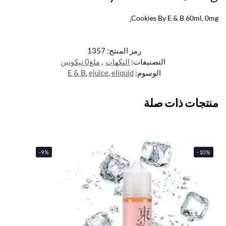
.
Cookies By E & B 60ml, 0mg
رمز المنتج:
1357
التصنيفات:
النكهات
,
ملغ0 نيكوتين
الوسوم:
eliquid
,
ejuice
,
E & B
منتجات ذات صلة
-9%
-10%