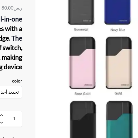
ر.س
80.00
ll-in-one
s with a
dge.
The
 switch,
n, making
g device.
color