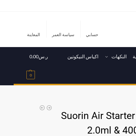
حسابي
سياسة العمر
المعاينة
ة
النكهات
اكياس النيكوتين
ر.س
0.00
0
Suorin Air Starter
2.0ml & 4