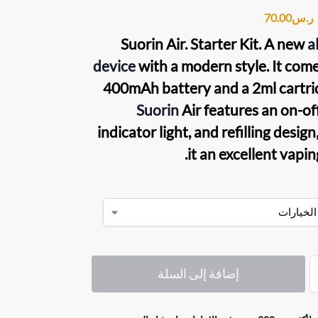
ر.س
70.00
Suorin Air. Starter Kit.
A new
a
device
with a modern style. It come
400mAh battery and a 2ml cartri
Suorin
Air
features an on-off
indicator light, and refilling desig
it an excellent vapin
إضافة إلى السلة