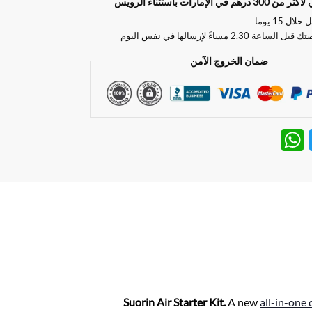
ي الإمارات باستثناء الرويس
ل 15 يوما
ة 2.30 مساءً لإرسالها في نفس اليوم
ضمان الخروج الآمن
W
T
h
w
at
itt
s
er
A
p
p
Suorin Air Starter Kit.
A new
all-in-one 