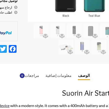
توصيل مجاني لأكثر من 300 درهم ف
ارجاع سهل خلا
اطلب خاصتك قبل الساع
F
ac
e
b
الوصف
معلومات إضافية
مراجعات
0
o
o
Suorin Air Sta
k
device
with a modern style. It comes with a 400mAh battery and a 