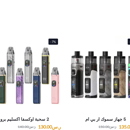
-7%
5 جهاز سموك ار بي ام
2 سحبة اوكسفا اكسليم برو
135.
ر.س
130.00
ر.س
150.00
ر.س
140.00