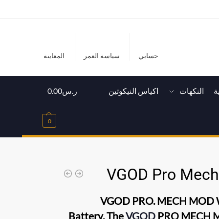
حسابي
سياسة العمر
المعاينة
ة
النكهات
اكياس النيكوتين
ر.س
0.00
0
VGOD Pro Mec
VGOD PRO. MECH MOD
Battery. The
VGOD
PRO MECH 