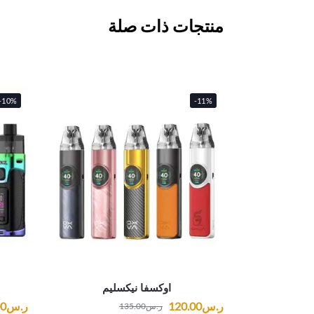
منتجات ذات صلة
-10%
-11%
اوكسفا نيكسليم
ر.س
120.00
ر.س
00
ر.س
135.00