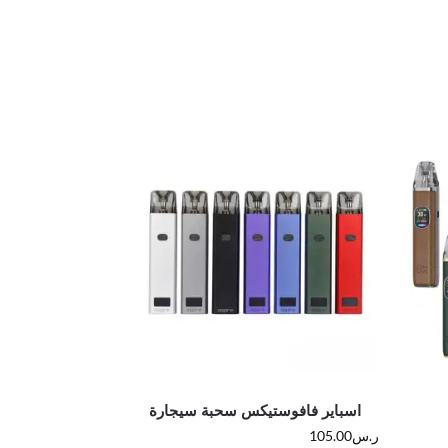
اسباير فافوستيكس سحبة سيجارة
ر.س
105.00