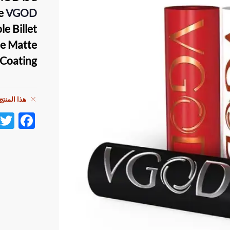
he
VGOD
e Billet
le Matte
Coating.
هذا المنتج
F
ac
e
b
o
o
k