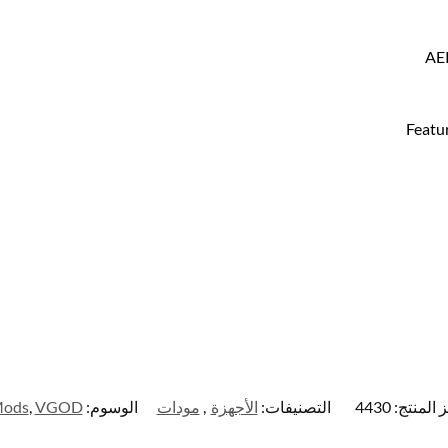
AER
Featu
 المنتج:
4430
التصنيفات:
الأجهزة
,
مودات
الوسوم:
VGOD
,
ods